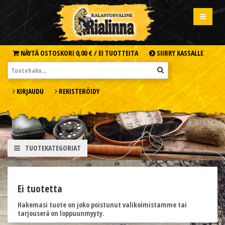
NÄYTÄ OSTOSKORI
0,00 € /
EI TUOTTEITA
SIIRRY KASSALLE
KIRJAUDU
REKISTERÖIDY
TUOTEKATEGORIAT
Ei tuotetta
Hakemasi tuote on joko poistunut valikoimistamme tai
tarjouserä on loppuunmyyty.