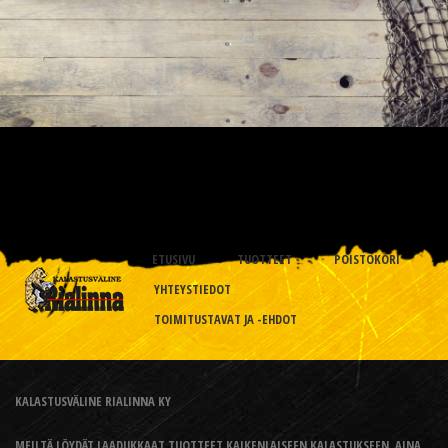
ETUSIVU
TUOTTEET
POISTOKORI
YHTEYSTIEDOT
TOIMITUSTAVAT JA -EHDOT
KALASTUSVÄLINE RIALINNA KY
MEILTÄ LÖYDÄT LAADUKKAAT TUOTTEET KAIKENLAISEEN KALASTUKSEEN, AINA