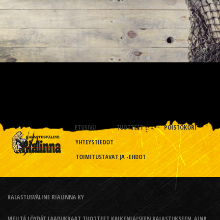
ETUSIVU
TUOTTEET
POISTOKORI
YHTEYSTIEDOT
TOIMITUSTAVAT JA -EHDOT
KALASTUSVÄLINE RIALINNA KY
MEILTÄ LÖYDÄT LAADUKKAAT TUOTTEET KAIKENLAISEEN KALASTUKSEEN, AINA