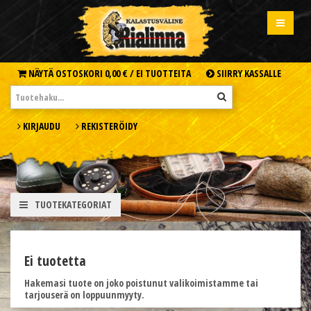
NÄYTÄ OSTOSKORI
0,00 € /
EI TUOTTEITA
SIIRRY KASSALLE
KIRJAUDU
REKISTERÖIDY
TUOTEKATEGORIAT
Ei tuotetta
Hakemasi tuote on joko poistunut valikoimistamme tai
tarjouserä on loppuunmyyty.