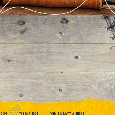
TOKORI
YHTEYSTIEDOT
TOIMITUSTAVAT JA -EHDOT