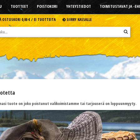
U
TUOTTEET
POISTOKORI
YHTEYSTIEDOT
TOIMITUSTAVAT JA -E
Ä OSTOSKORI
0,00 € /
EI TUOTTEITA
SIIRRY KASSALLE
uotetta
asi tuote on joko poistunut valikoimistamme tai tarjouserä on loppuunmyyty.