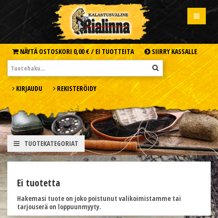
NÄYTÄ OSTOSKORI
0,00 € /
EI TUOTTEITA
SIIRRY KASSALLE
KIRJAUDU
REKISTERÖIDY
TUOTEKATEGORIAT
Ei tuotetta
Hakemasi tuote on joko poistunut valikoimistamme tai
tarjouserä on loppuunmyyty.