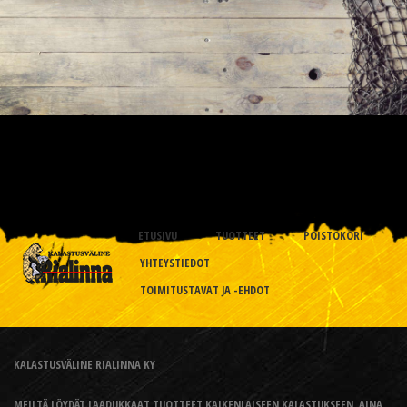
ETUSIVU
TUOTTEET
POISTOKORI
YHTEYSTIEDOT
TOIMITUSTAVAT JA -EHDOT
KALASTUSVÄLINE RIALINNA KY
MEILTÄ LÖYDÄT LAADUKKAAT TUOTTEET KAIKENLAISEEN KALASTUKSEEN, AINA