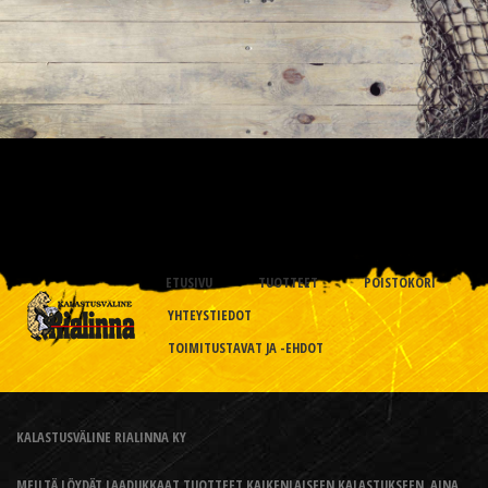
ETUSIVU
TUOTTEET
POISTOKORI
YHTEYSTIEDOT
TOIMITUSTAVAT JA -EHDOT
KALASTUSVÄLINE RIALINNA KY
MEILTÄ LÖYDÄT LAADUKKAAT TUOTTEET KAIKENLAISEEN KALASTUKSEEN, AINA