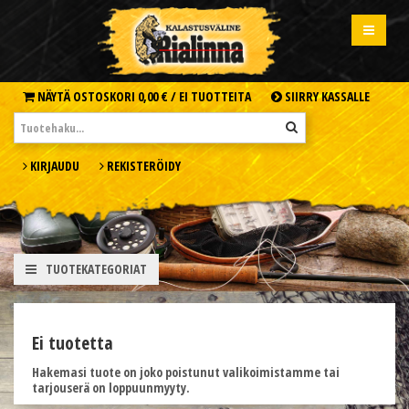
NÄYTÄ OSTOSKORI
0,00 € /
EI TUOTTEITA
SIIRRY KASSALLE
KIRJAUDU
REKISTERÖIDY
TUOTEKATEGORIAT
Ei tuotetta
Hakemasi tuote on joko poistunut valikoimistamme tai
tarjouserä on loppuunmyyty.