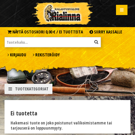
NÄYTÄ OSTOSKORI
0,00 € /
EI TUOTTEITA
SIIRRY KASSALLE
KIRJAUDU
REKISTERÖIDY
TUOTEKATEGORIAT
Ei tuotetta
Hakemasi tuote on joko poistunut valikoimistamme tai
tarjouserä on loppuunmyyty.