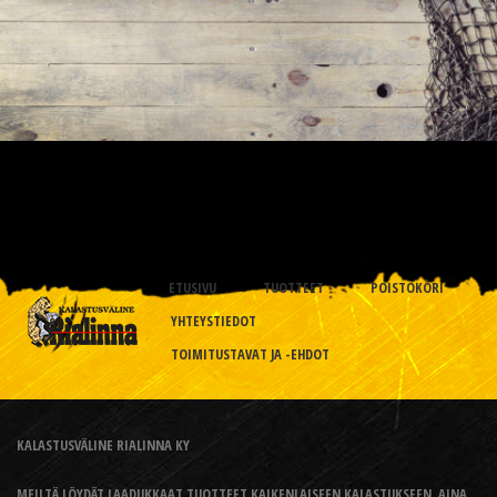
ETUSIVU
TUOTTEET
POISTOKORI
YHTEYSTIEDOT
TOIMITUSTAVAT JA -EHDOT
KALASTUSVÄLINE RIALINNA KY
MEILTÄ LÖYDÄT LAADUKKAAT TUOTTEET KAIKENLAISEEN KALASTUKSEEN, AINA