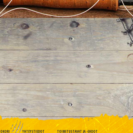
TOKORI
YHTEYSTIEDOT
TOIMITUSTAVAT JA -EHDOT