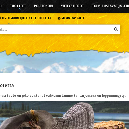
U
TUOTTEET
POISTOKORI
YHTEYSTIEDOT
TOIMITUSTAVAT JA -E
Ä OSTOSKORI
0,00 € /
EI TUOTTEITA
SIIRRY KASSALLE
uotetta
asi tuote on joko poistunut valikoimistamme tai tarjouserä on loppuunmyyty.