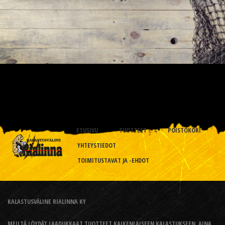
ETUSIVU
TUOTTEET
POISTOKORI
YHTEYSTIEDOT
TOIMITUSTAVAT JA -EHDOT
KALASTUSVÄLINE RIALINNA KY
MEILTÄ LÖYDÄT LAADUKKAAT TUOTTEET KAIKENLAISEEN KALASTUKSEEN, AINA