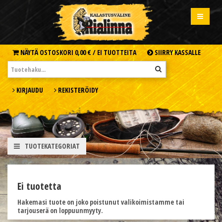
NÄYTÄ OSTOSKORI
0,00 € /
EI TUOTTEITA
SIIRRY KASSALLE
KIRJAUDU
REKISTERÖIDY
TUOTEKATEGORIAT
Ei tuotetta
Hakemasi tuote on joko poistunut valikoimistamme tai
tarjouserä on loppuunmyyty.