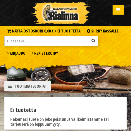
NÄYTÄ OSTOSKORI
0,00 € /
EI TUOTTEITA
SIIRRY KASSALLE
KIRJAUDU
REKISTERÖIDY
TUOTEKATEGORIAT
Ei tuotetta
Hakemasi tuote on joko poistunut valikoimistamme tai
tarjouserä on loppuunmyyty.