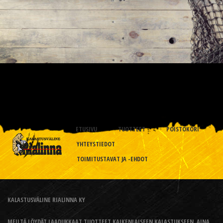
ETUSIVU
TUOTTEET
POISTOKORI
YHTEYSTIEDOT
TOIMITUSTAVAT JA -EHDOT
KALASTUSVÄLINE RIALINNA KY
MEILTÄ LÖYDÄT LAADUKKAAT TUOTTEET KAIKENLAISEEN KALASTUKSEEN, AINA