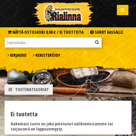
NÄYTÄ OSTOSKORI
0,00 € /
EI TUOTTEITA
SIIRRY KASSALLE
KIRJAUDU
REKISTERÖIDY
TUOTEKATEGORIAT
Ei tuotetta
Hakemasi tuote on joko poistunut valikoimistamme tai
tarjouserä on loppuunmyyty.