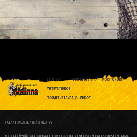
ETUSIVU
TUOTTEET
POISTOKORI
YHTEYSTIEDOT
TOIMITUSTAVAT JA -EHDOT
KALASTUSVÄLINE RIALINNA KY
MEILTÄ LÖYDÄT LAADUKKAAT TUOTTEET KAIKENLAISEEN KALASTUKSEEN, AINA