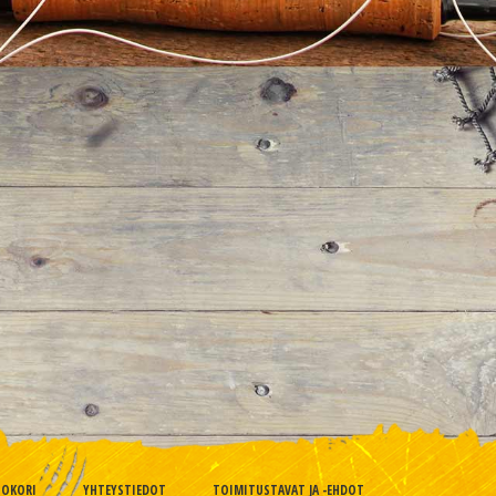
TOKORI
YHTEYSTIEDOT
TOIMITUSTAVAT JA -EHDOT