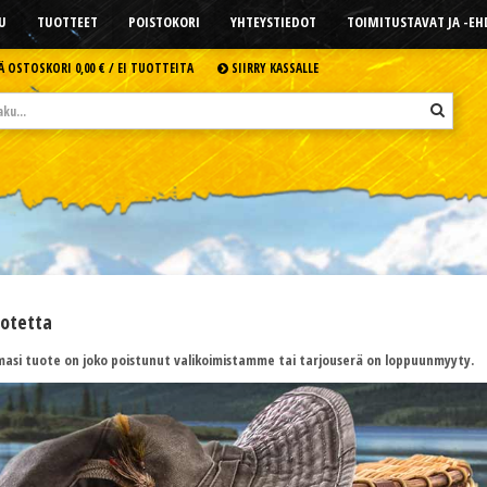
U
TUOTTEET
POISTOKORI
YHTEYSTIEDOT
TOIMITUSTAVAT JA -E
Ä OSTOSKORI
0,00 € /
EI TUOTTEITA
SIIRRY KASSALLE
uotetta
asi tuote on joko poistunut valikoimistamme tai tarjouserä on loppuunmyyty.