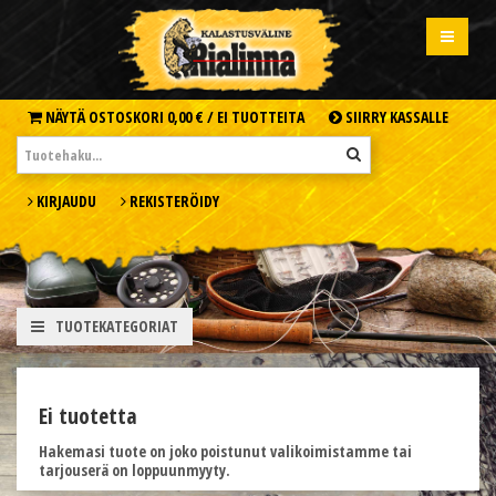
NÄYTÄ OSTOSKORI
0,00 € /
EI TUOTTEITA
SIIRRY KASSALLE
KIRJAUDU
REKISTERÖIDY
TUOTEKATEGORIAT
Ei tuotetta
Hakemasi tuote on joko poistunut valikoimistamme tai
tarjouserä on loppuunmyyty.