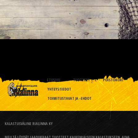
ETUSIVU
TUOTTEET
POISTOKORI
YHTEYSTIEDOT
TOIMITUSTAVAT JA -EHDOT
KALASTUSVÄLINE RIALINNA KY
MEILTÄ LÖYDÄT LAADUKKAAT TUOTTEET KAIKENLAISEEN KALASTUKSEEN, AINA