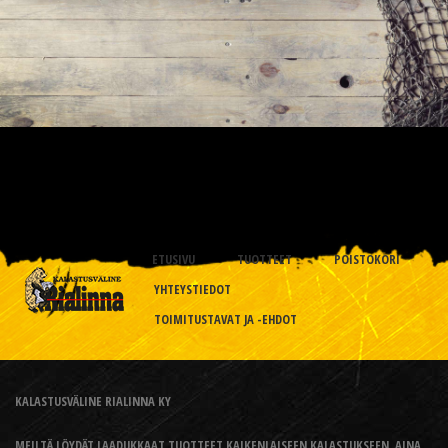
ETUSIVU
TUOTTEET
POISTOKORI
YHTEYSTIEDOT
TOIMITUSTAVAT JA -EHDOT
KALASTUSVÄLINE RIALINNA KY
MEILTÄ LÖYDÄT LAADUKKAAT TUOTTEET KAIKENLAISEEN KALASTUKSEEN, AINA