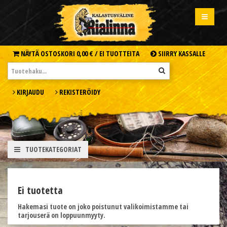
NÄYTÄ OSTOSKORI
0,00 € /
EI TUOTTEITA
SIIRRY KASSALLE
KIRJAUDU
REKISTERÖIDY
TUOTEKATEGORIAT
Ei tuotetta
Hakemasi tuote on joko poistunut valikoimistamme tai
tarjouserä on loppuunmyyty.