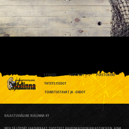
ETUSIVU
TUOTTEET
POISTOKORI
YHTEYSTIEDOT
TOIMITUSTAVAT JA -EHDOT
KALASTUSVÄLINE RIALINNA KY
MEILTÄ LÖYDÄT LAADUKKAAT TUOTTEET KAIKENLAISEEN KALASTUKSEEN, AINA