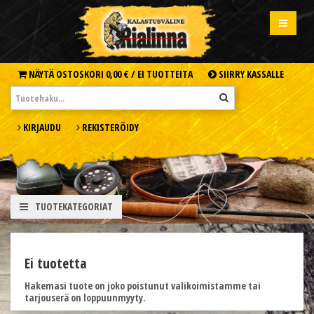
NÄYTÄ OSTOSKORI
0,00 € /
EI TUOTTEITA
SIIRRY KASSALLE
KIRJAUDU
REKISTERÖIDY
TUOTEKATEGORIAT
Ei tuotetta
Hakemasi tuote on joko poistunut valikoimistamme tai
tarjouserä on loppuunmyyty.