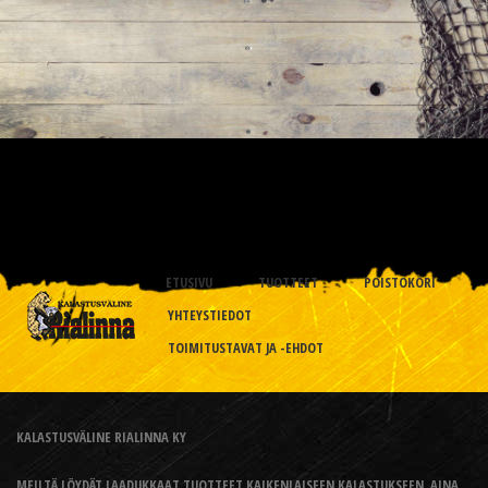
ETUSIVU
TUOTTEET
POISTOKORI
YHTEYSTIEDOT
TOIMITUSTAVAT JA -EHDOT
KALASTUSVÄLINE RIALINNA KY
MEILTÄ LÖYDÄT LAADUKKAAT TUOTTEET KAIKENLAISEEN KALASTUKSEEN, AINA