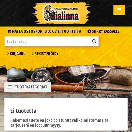
NÄYTÄ OSTOSKORI
0,00 € /
EI TUOTTEITA
SIIRRY KASSALLE
KIRJAUDU
REKISTERÖIDY
TUOTEKATEGORIAT
Ei tuotetta
Hakemasi tuote on joko poistunut valikoimistamme tai
tarjouserä on loppuunmyyty.