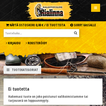
NÄYTÄ OSTOSKORI
0,00 € /
EI TUOTTEITA
SIIRRY KASSALLE
KIRJAUDU
REKISTERÖIDY
TUOTEKATEGORIAT
Ei tuotetta
Hakemasi tuote on joko poistunut valikoimistamme tai
tarjouserä on loppuunmyyty.