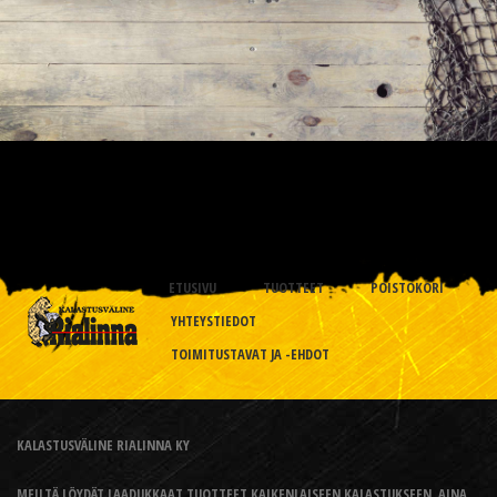
ETUSIVU
TUOTTEET
POISTOKORI
YHTEYSTIEDOT
TOIMITUSTAVAT JA -EHDOT
KALASTUSVÄLINE RIALINNA KY
MEILTÄ LÖYDÄT LAADUKKAAT TUOTTEET KAIKENLAISEEN KALASTUKSEEN, AINA