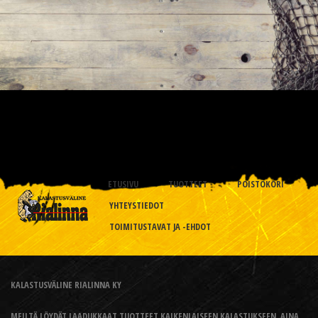
ETUSIVU
TUOTTEET
POISTOKORI
YHTEYSTIEDOT
TOIMITUSTAVAT JA -EHDOT
KALASTUSVÄLINE RIALINNA KY
MEILTÄ LÖYDÄT LAADUKKAAT TUOTTEET KAIKENLAISEEN KALASTUKSEEN, AINA