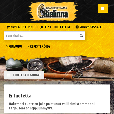
NÄYTÄ OSTOSKORI
0,00 € /
EI TUOTTEITA
SIIRRY KASSALLE
KIRJAUDU
REKISTERÖIDY
TUOTEKATEGORIAT
Ei tuotetta
Hakemasi tuote on joko poistunut valikoimistamme tai
tarjouserä on loppuunmyyty.