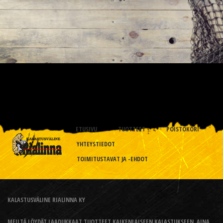
ETUSIVU
TUOTTEET
POISTOKORI
YHTEYSTIEDOT
TOIMITUSTAVAT JA -EHDOT
KALASTUSVÄLINE RIALINNA KY
MEILTÄ LÖYDÄT LAADUKKAAT TUOTTEET KAIKENLAISEEN KALASTUKSEEN, AINA