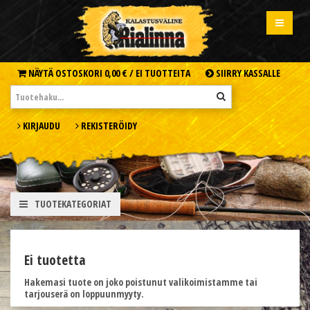
NÄYTÄ OSTOSKORI
0,00 € /
EI TUOTTEITA
SIIRRY KASSALLE
KIRJAUDU
REKISTERÖIDY
TUOTEKATEGORIAT
Ei tuotetta
Hakemasi tuote on joko poistunut valikoimistamme tai
tarjouserä on loppuunmyyty.