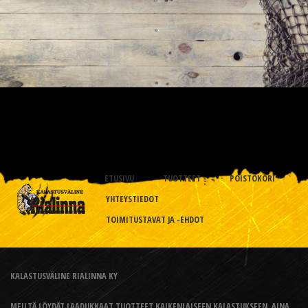
ETUSIVU
TUOTTEET
POISTOKORI
YHTEYSTIEDOT
TOIMITUSTAVAT JA -EHDOT
KALASTUSVÄLINE RIALINNA KY
MEILTÄ LÖYDÄT LAADUKKAAT TUOTTEET KAIKENLAISEEN KALASTUKSEEN, AINA