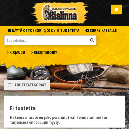
NÄYTÄ OSTOSKORI
0,00 € /
EI TUOTTEITA
SIIRRY KASSALLE
KIRJAUDU
REKISTERÖIDY
TUOTEKATEGORIAT
Ei tuotetta
Hakemasi tuote on joko poistunut valikoimistamme tai
tarjouserä on loppuunmyyty.