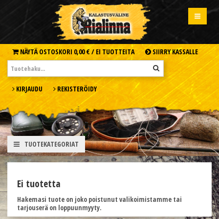
NÄYTÄ OSTOSKORI
0,00 € /
EI TUOTTEITA
SIIRRY KASSALLE
KIRJAUDU
REKISTERÖIDY
TUOTEKATEGORIAT
Ei tuotetta
Hakemasi tuote on joko poistunut valikoimistamme tai
tarjouserä on loppuunmyyty.