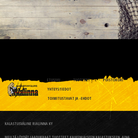
ETUSIVU
TUOTTEET
POISTOKORI
YHTEYSTIEDOT
TOIMITUSTAVAT JA -EHDOT
KALASTUSVÄLINE RIALINNA KY
MEILTÄ LÖYDÄT LAADUKKAAT TUOTTEET KAIKENLAISEEN KALASTUKSEEN, AINA