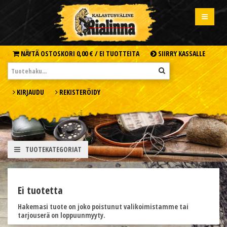
NÄYTÄ OSTOSKORI
0,00 € /
EI TUOTTEITA
SIIRRY KASSALLE
KIRJAUDU
REKISTERÖIDY
TUOTEKATEGORIAT
Ei tuotetta
Hakemasi tuote on joko poistunut valikoimistamme tai
tarjouserä on loppuunmyyty.