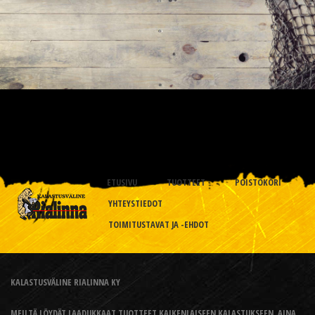
ETUSIVU
TUOTTEET
POISTOKORI
YHTEYSTIEDOT
TOIMITUSTAVAT JA -EHDOT
KALASTUSVÄLINE RIALINNA KY
MEILTÄ LÖYDÄT LAADUKKAAT TUOTTEET KAIKENLAISEEN KALASTUKSEEN, AINA