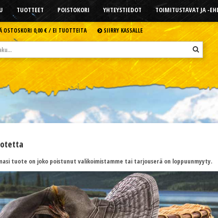
U
TUOTTEET
POISTOKORI
YHTEYSTIEDOT
TOIMITUSTAVAT JA -E
Ä OSTOSKORI
0,00 € /
EI TUOTTEITA
SIIRRY KASSALLE
uotetta
asi tuote on joko poistunut valikoimistamme tai tarjouserä on loppuunmyyty.