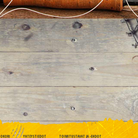
TOKORI
YHTEYSTIEDOT
TOIMITUSTAVAT JA -EHDOT