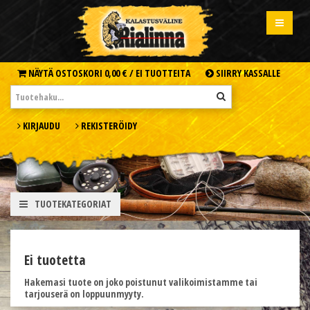
NÄYTÄ OSTOSKORI
0,00 € /
EI TUOTTEITA
SIIRRY KASSALLE
KIRJAUDU
REKISTERÖIDY
TUOTEKATEGORIAT
Ei tuotetta
Hakemasi tuote on joko poistunut valikoimistamme tai
tarjouserä on loppuunmyyty.