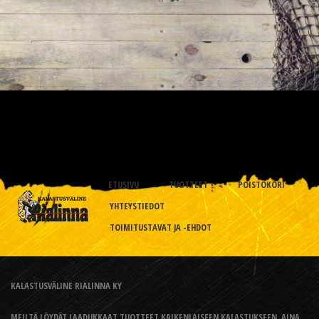
ETUSIVU
TUOTTEET
POISTOKORI
YHTEYSTIEDOT
TOIMITUSTAVAT JA -EHDOT
KALASTUSVÄLINE RIALINNA KY
MEILTÄ LÖYDÄT LAADUKKAAT TUOTTEET KAIKENLAISEEN KALASTUKSEEN, AINA