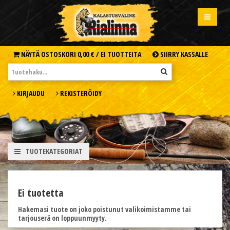
NÄYTÄ OSTOSKORI
0,00 € /
EI TUOTTEITA
SIIRRY KASSALLE
KIRJAUDU
REKISTERÖIDY
TUOTEKATEGORIAT
Ei tuotetta
Hakemasi tuote on joko poistunut valikoimistamme tai
tarjouserä on loppuunmyyty.