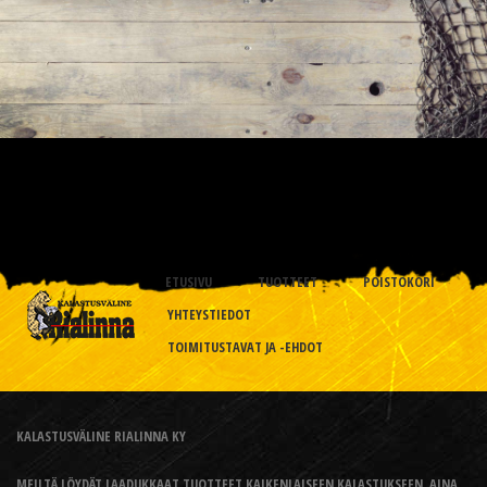
ETUSIVU
TUOTTEET
POISTOKORI
YHTEYSTIEDOT
TOIMITUSTAVAT JA -EHDOT
KALASTUSVÄLINE RIALINNA KY
MEILTÄ LÖYDÄT LAADUKKAAT TUOTTEET KAIKENLAISEEN KALASTUKSEEN, AINA