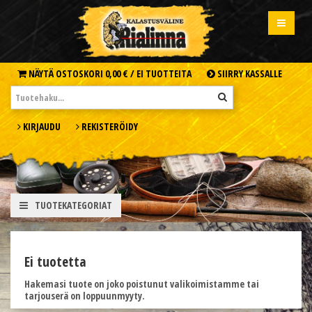
NÄYTÄ OSTOSKORI
0,00 € /
EI TUOTTEITA
SIIRRY KASSALLE
KIRJAUDU
REKISTERÖIDY
TUOTEKATEGORIAT
Ei tuotetta
Hakemasi tuote on joko poistunut valikoimistamme tai
tarjouserä on loppuunmyyty.