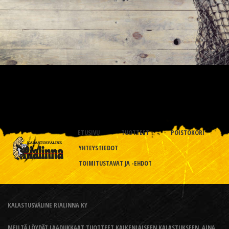
ETUSIVU
TUOTTEET
POISTOKORI
YHTEYSTIEDOT
TOIMITUSTAVAT JA -EHDOT
KALASTUSVÄLINE RIALINNA KY
MEILTÄ LÖYDÄT LAADUKKAAT TUOTTEET KAIKENLAISEEN KALASTUKSEEN, AINA