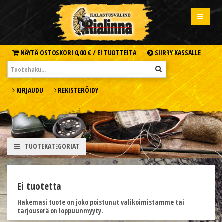
NÄYTÄ OSTOSKORI
0,00 € /
EI TUOTTEITA
SIIRRY KASSALLE
KIRJAUDU
REKISTERÖIDY
TUOTEKATEGORIAT
Ei tuotetta
Hakemasi tuote on joko poistunut valikoimistamme tai
tarjouserä on loppuunmyyty.