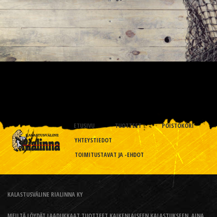
ETUSIVU
TUOTTEET
POISTOKORI
YHTEYSTIEDOT
TOIMITUSTAVAT JA -EHDOT
KALASTUSVÄLINE RIALINNA KY
MEILTÄ LÖYDÄT LAADUKKAAT TUOTTEET KAIKENLAISEEN KALASTUKSEEN, AINA