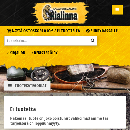
NÄYTÄ OSTOSKORI
0,00 € /
EI TUOTTEITA
SIIRRY KASSALLE
KIRJAUDU
REKISTERÖIDY
TUOTEKATEGORIAT
Ei tuotetta
Hakemasi tuote on joko poistunut valikoimistamme tai
tarjouserä on loppuunmyyty.