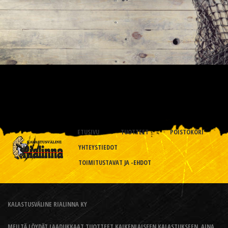
ETUSIVU
TUOTTEET
POISTOKORI
YHTEYSTIEDOT
TOIMITUSTAVAT JA -EHDOT
KALASTUSVÄLINE RIALINNA KY
MEILTÄ LÖYDÄT LAADUKKAAT TUOTTEET KAIKENLAISEEN KALASTUKSEEN, AINA