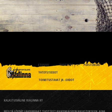
ETUSIVU
TUOTTEET
POISTOKORI
YHTEYSTIEDOT
TOIMITUSTAVAT JA -EHDOT
KALASTUSVÄLINE RIALINNA KY
MEILTÄ LÖYDÄT LAADUKKAAT TUOTTEET KAIKENLAISEEN KALASTUKSEEN, AINA