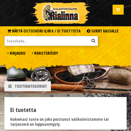
NÄYTÄ OSTOSKORI
0,00 € /
EI TUOTTEITA
SIIRRY KASSALLE
KIRJAUDU
REKISTERÖIDY
TUOTEKATEGORIAT
Ei tuotetta
Hakemasi tuote on joko poistunut valikoimistamme tai
tarjouserä on loppuunmyyty.