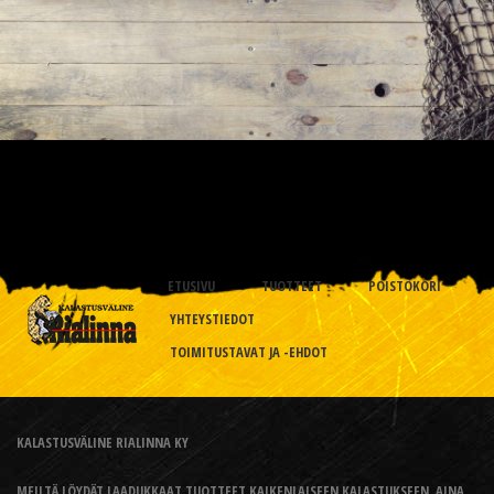
ETUSIVU
TUOTTEET
POISTOKORI
YHTEYSTIEDOT
TOIMITUSTAVAT JA -EHDOT
KALASTUSVÄLINE RIALINNA KY
MEILTÄ LÖYDÄT LAADUKKAAT TUOTTEET KAIKENLAISEEN KALASTUKSEEN, AINA