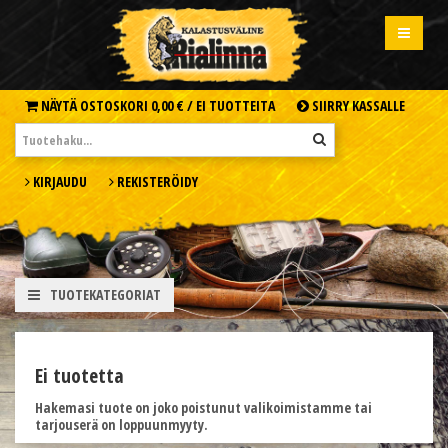
NÄYTÄ OSTOSKORI
0,00 € /
EI TUOTTEITA
SIIRRY KASSALLE
KIRJAUDU
REKISTERÖIDY
TUOTEKATEGORIAT
Ei tuotetta
Hakemasi tuote on joko poistunut valikoimistamme tai
tarjouserä on loppuunmyyty.