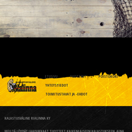
ETUSIVU
TUOTTEET
POISTOKORI
YHTEYSTIEDOT
TOIMITUSTAVAT JA -EHDOT
KALASTUSVÄLINE RIALINNA KY
MEILTÄ LÖYDÄT LAADUKKAAT TUOTTEET KAIKENLAISEEN KALASTUKSEEN, AINA