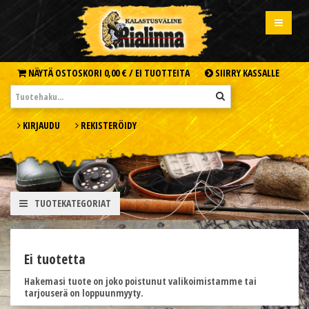
NÄYTÄ OSTOSKORI
0,00 € /
EI TUOTTEITA
SIIRRY KASSALLE
KIRJAUDU
REKISTERÖIDY
TUOTEKATEGORIAT
Ei tuotetta
Hakemasi tuote on joko poistunut valikoimistamme tai
tarjouserä on loppuunmyyty.