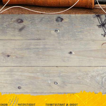
TOKORI
YHTEYSTIEDOT
TOIMITUSTAVAT JA -EHDOT