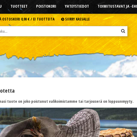
U
TUOTTEET
POISTOKORI
YHTEYSTIEDOT
TOIMITUSTAVAT JA -E
Ä OSTOSKORI
0,00 € /
EI TUOTTEITA
SIIRRY KASSALLE
uotetta
asi tuote on joko poistunut valikoimistamme tai tarjouserä on loppuunmyyty.