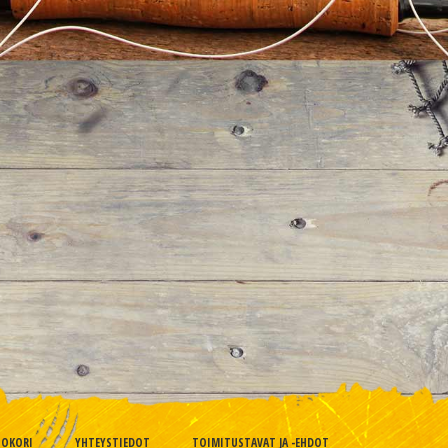
TOKORI
YHTEYSTIEDOT
TOIMITUSTAVAT JA -EHDOT