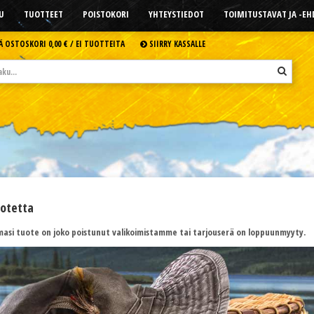
U
TUOTTEET
POISTOKORI
YHTEYSTIEDOT
TOIMITUSTAVAT JA -E
Ä OSTOSKORI
0,00 € /
EI TUOTTEITA
SIIRRY KASSALLE
uotetta
asi tuote on joko poistunut valikoimistamme tai tarjouserä on loppuunmyyty.