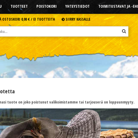
U
TUOTTEET
POISTOKORI
YHTEYSTIEDOT
TOIMITUSTAVAT JA -E
Ä OSTOSKORI
0,00 € /
EI TUOTTEITA
SIIRRY KASSALLE
uotetta
asi tuote on joko poistunut valikoimistamme tai tarjouserä on loppuunmyyty.