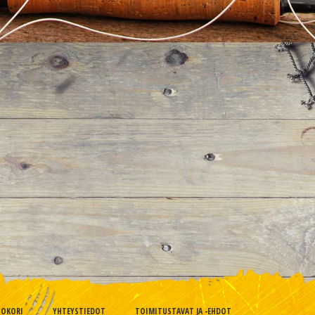
TOKORI
YHTEYSTIEDOT
TOIMITUSTAVAT JA -EHDOT