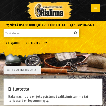
NÄYTÄ OSTOSKORI
0,00 € /
EI TUOTTEITA
SIIRRY KASSALLE
KIRJAUDU
REKISTERÖIDY
TUOTEKATEGORIAT
Ei tuotetta
Hakemasi tuote on joko poistunut valikoimistamme tai
tarjouserä on loppuunmyyty.