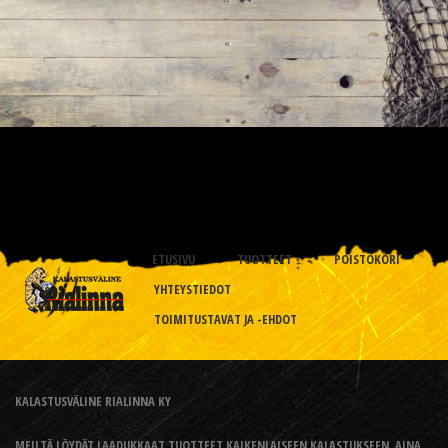
ETUSIVU
TUOTTEET
POISTOKORI
YHTEYSTIEDOT
TOIMITUSTAVAT JA -EHDOT
KALASTUSVÄLINE RIALINNA KY
MEILTÄ LÖYDÄT LAADUKKAAT TUOTTEET KAIKENLAISEEN KALASTUKSEEN, AINA