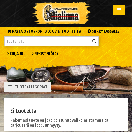
NÄYTÄ OSTOSKORI
0,00 € /
EI TUOTTEITA
SIIRRY KASSALLE
KIRJAUDU
REKISTERÖIDY
TUOTEKATEGORIAT
Ei tuotetta
Hakemasi tuote on joko poistunut valikoimistamme tai
tarjouserä on loppuunmyyty.