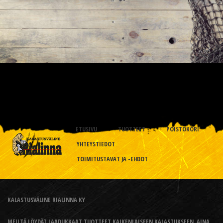
ETUSIVU
TUOTTEET
POISTOKORI
YHTEYSTIEDOT
TOIMITUSTAVAT JA -EHDOT
KALASTUSVÄLINE RIALINNA KY
MEILTÄ LÖYDÄT LAADUKKAAT TUOTTEET KAIKENLAISEEN KALASTUKSEEN, AINA