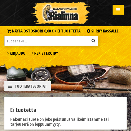
NÄYTÄ OSTOSKORI
0,00 € /
EI TUOTTEITA
SIIRRY KASSALLE
KIRJAUDU
REKISTERÖIDY
TUOTEKATEGORIAT
Ei tuotetta
Hakemasi tuote on joko poistunut valikoimistamme tai
tarjouserä on loppuunmyyty.