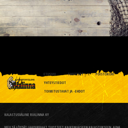
ETUSIVU
TUOTTEET
POISTOKORI
YHTEYSTIEDOT
TOIMITUSTAVAT JA -EHDOT
KALASTUSVÄLINE RIALINNA KY
MEILTÄ LÖYDÄT LAADUKKAAT TUOTTEET KAIKENLAISEEN KALASTUKSEEN, AINA