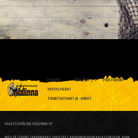
ETUSIVU
TUOTTEET
POISTOKORI
YHTEYSTIEDOT
TOIMITUSTAVAT JA -EHDOT
KALASTUSVÄLINE RIALINNA KY
MEILTÄ LÖYDÄT LAADUKKAAT TUOTTEET KAIKENLAISEEN KALASTUKSEEN, AINA