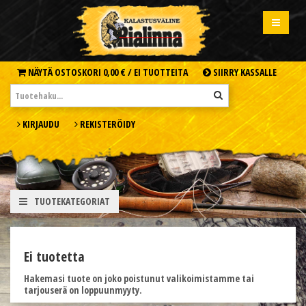
NÄYTÄ OSTOSKORI
0,00 € /
EI TUOTTEITA
SIIRRY KASSALLE
KIRJAUDU
REKISTERÖIDY
TUOTEKATEGORIAT
Ei tuotetta
Hakemasi tuote on joko poistunut valikoimistamme tai
tarjouserä on loppuunmyyty.