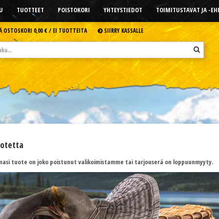
U
TUOTTEET
POISTOKORI
YHTEYSTIEDOT
TOIMITUSTAVAT JA -E
Ä OSTOSKORI
0,00 € /
EI TUOTTEITA
SIIRRY KASSALLE
uotetta
asi tuote on joko poistunut valikoimistamme tai tarjouserä on loppuunmyyty.