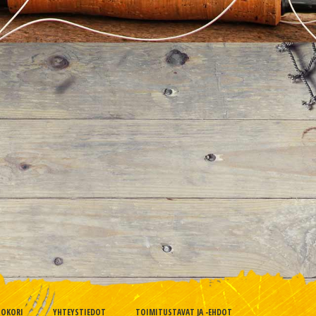
TOKORI
YHTEYSTIEDOT
TOIMITUSTAVAT JA -EHDOT