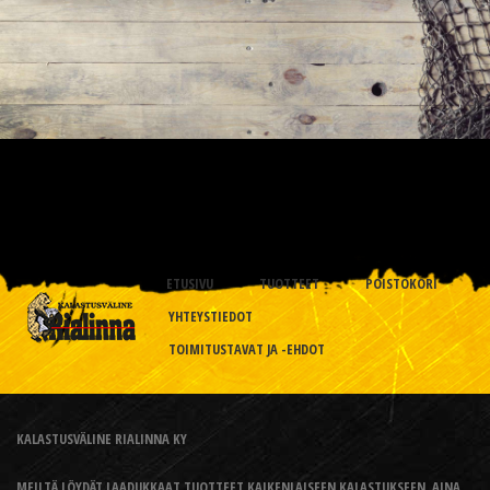
ETUSIVU
TUOTTEET
POISTOKORI
YHTEYSTIEDOT
TOIMITUSTAVAT JA -EHDOT
KALASTUSVÄLINE RIALINNA KY
MEILTÄ LÖYDÄT LAADUKKAAT TUOTTEET KAIKENLAISEEN KALASTUKSEEN, AINA