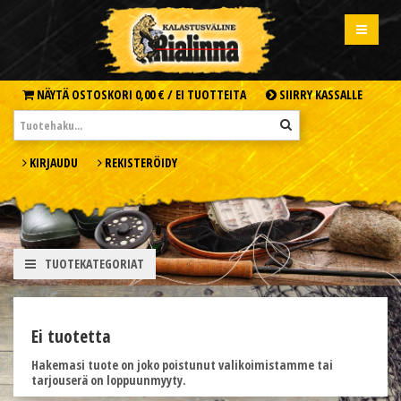
NÄYTÄ OSTOSKORI
0,00 € /
EI TUOTTEITA
SIIRRY KASSALLE
KIRJAUDU
REKISTERÖIDY
TUOTEKATEGORIAT
Ei tuotetta
Hakemasi tuote on joko poistunut valikoimistamme tai
tarjouserä on loppuunmyyty.