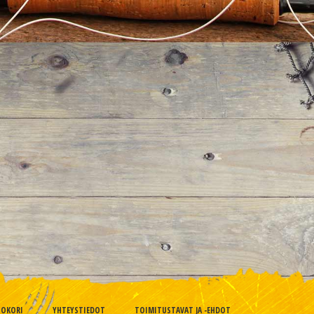
TOKORI
YHTEYSTIEDOT
TOIMITUSTAVAT JA -EHDOT