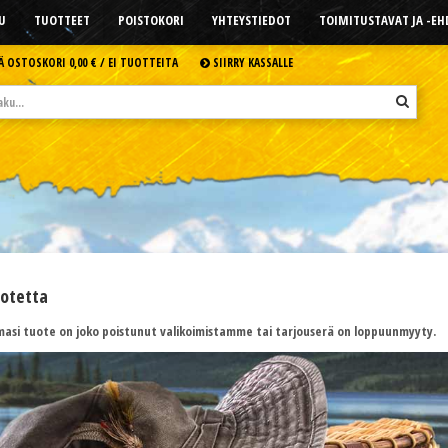
U
TUOTTEET
POISTOKORI
YHTEYSTIEDOT
TOIMITUSTAVAT JA -E
Ä OSTOSKORI
0,00 € /
EI TUOTTEITA
SIIRRY KASSALLE
uotetta
asi tuote on joko poistunut valikoimistamme tai tarjouserä on loppuunmyyty.