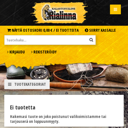
NÄYTÄ OSTOSKORI
0,00 € /
EI TUOTTEITA
SIIRRY KASSALLE
KIRJAUDU
REKISTERÖIDY
TUOTEKATEGORIAT
Ei tuotetta
Hakemasi tuote on joko poistunut valikoimistamme tai
tarjouserä on loppuunmyyty.