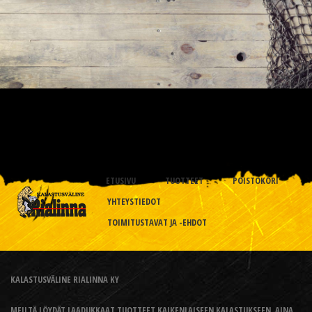
ETUSIVU
TUOTTEET
POISTOKORI
YHTEYSTIEDOT
TOIMITUSTAVAT JA -EHDOT
KALASTUSVÄLINE RIALINNA KY
MEILTÄ LÖYDÄT LAADUKKAAT TUOTTEET KAIKENLAISEEN KALASTUKSEEN, AINA