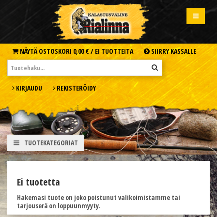
NÄYTÄ OSTOSKORI
0,00 € /
EI TUOTTEITA
SIIRRY KASSALLE
KIRJAUDU
REKISTERÖIDY
TUOTEKATEGORIAT
Ei tuotetta
Hakemasi tuote on joko poistunut valikoimistamme tai
tarjouserä on loppuunmyyty.