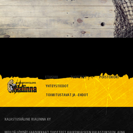
ETUSIVU
TUOTTEET
POISTOKORI
YHTEYSTIEDOT
TOIMITUSTAVAT JA -EHDOT
KALASTUSVÄLINE RIALINNA KY
MEILTÄ LÖYDÄT LAADUKKAAT TUOTTEET KAIKENLAISEEN KALASTUKSEEN, AINA