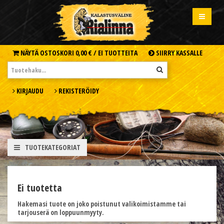
NÄYTÄ OSTOSKORI
0,00 € /
EI TUOTTEITA
SIIRRY KASSALLE
KIRJAUDU
REKISTERÖIDY
TUOTEKATEGORIAT
Ei tuotetta
Hakemasi tuote on joko poistunut valikoimistamme tai
tarjouserä on loppuunmyyty.