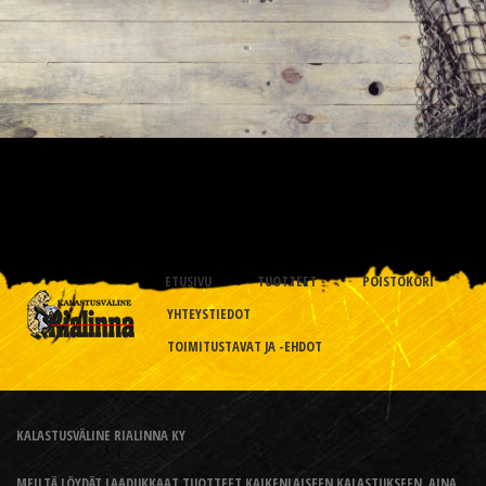
ETUSIVU
TUOTTEET
POISTOKORI
YHTEYSTIEDOT
TOIMITUSTAVAT JA -EHDOT
KALASTUSVÄLINE RIALINNA KY
MEILTÄ LÖYDÄT LAADUKKAAT TUOTTEET KAIKENLAISEEN KALASTUKSEEN, AINA