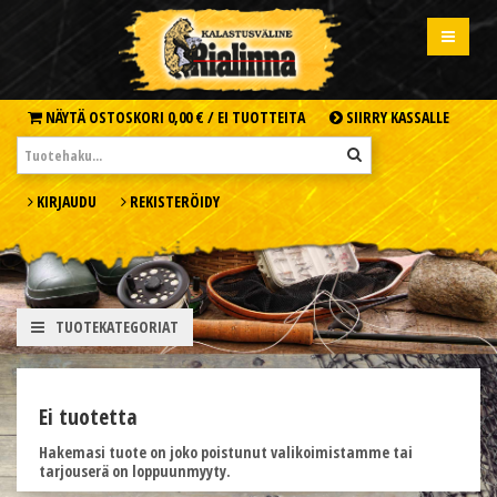
NÄYTÄ OSTOSKORI
0,00 € /
EI TUOTTEITA
SIIRRY KASSALLE
KIRJAUDU
REKISTERÖIDY
TUOTEKATEGORIAT
Ei tuotetta
Hakemasi tuote on joko poistunut valikoimistamme tai
tarjouserä on loppuunmyyty.