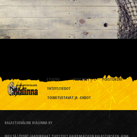
ETUSIVU
TUOTTEET
POISTOKORI
YHTEYSTIEDOT
TOIMITUSTAVAT JA -EHDOT
KALASTUSVÄLINE RIALINNA KY
MEILTÄ LÖYDÄT LAADUKKAAT TUOTTEET KAIKENLAISEEN KALASTUKSEEN, AINA