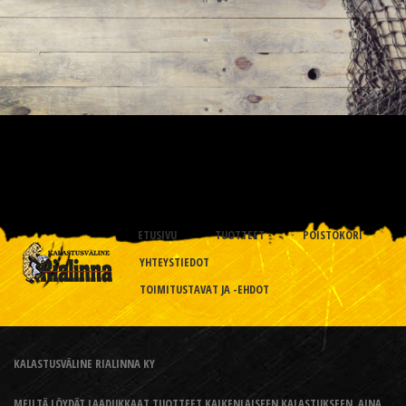
ETUSIVU
TUOTTEET
POISTOKORI
YHTEYSTIEDOT
TOIMITUSTAVAT JA -EHDOT
KALASTUSVÄLINE RIALINNA KY
MEILTÄ LÖYDÄT LAADUKKAAT TUOTTEET KAIKENLAISEEN KALASTUKSEEN, AINA