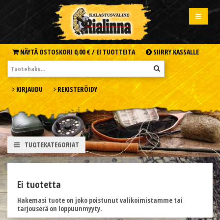
NÄYTÄ OSTOSKORI
0,00 € /
EI TUOTTEITA
SIIRRY KASSALLE
KIRJAUDU
REKISTERÖIDY
TUOTEKATEGORIAT
Ei tuotetta
Hakemasi tuote on joko poistunut valikoimistamme tai
tarjouserä on loppuunmyyty.