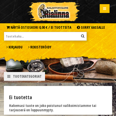
NÄYTÄ OSTOSKORI
0,00 € /
EI TUOTTEITA
SIIRRY KASSALLE
KIRJAUDU
REKISTERÖIDY
TUOTEKATEGORIAT
Ei tuotetta
Hakemasi tuote on joko poistunut valikoimistamme tai
tarjouserä on loppuunmyyty.