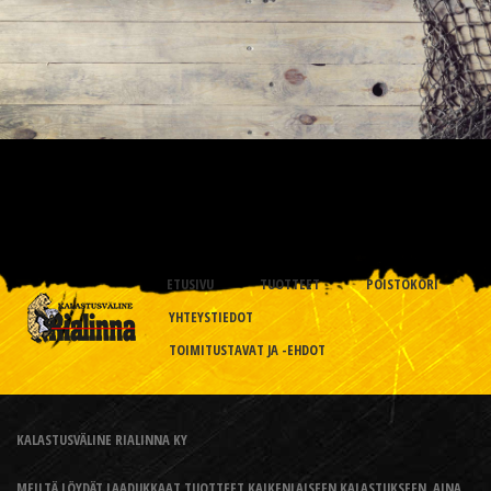
ETUSIVU
TUOTTEET
POISTOKORI
YHTEYSTIEDOT
TOIMITUSTAVAT JA -EHDOT
KALASTUSVÄLINE RIALINNA KY
MEILTÄ LÖYDÄT LAADUKKAAT TUOTTEET KAIKENLAISEEN KALASTUKSEEN, AINA