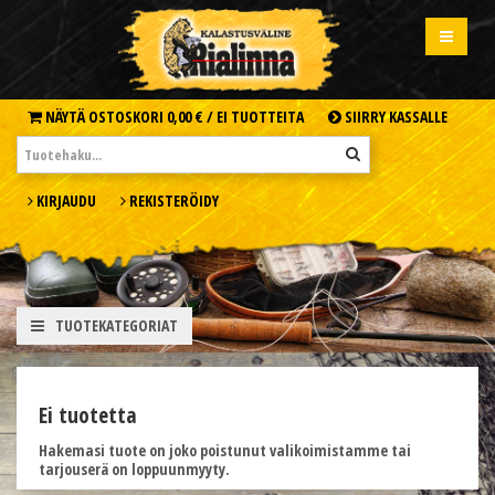
NÄYTÄ OSTOSKORI
0,00 € /
EI TUOTTEITA
SIIRRY KASSALLE
KIRJAUDU
REKISTERÖIDY
TUOTEKATEGORIAT
Ei tuotetta
Hakemasi tuote on joko poistunut valikoimistamme tai
tarjouserä on loppuunmyyty.