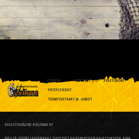
ETUSIVU
TUOTTEET
POISTOKORI
YHTEYSTIEDOT
TOIMITUSTAVAT JA -EHDOT
KALASTUSVÄLINE RIALINNA KY
MEILTÄ LÖYDÄT LAADUKKAAT TUOTTEET KAIKENLAISEEN KALASTUKSEEN, AINA