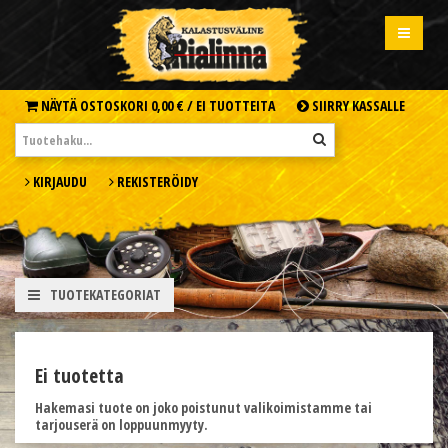
NÄYTÄ OSTOSKORI
0,00 € /
EI TUOTTEITA
SIIRRY KASSALLE
KIRJAUDU
REKISTERÖIDY
TUOTEKATEGORIAT
Ei tuotetta
Hakemasi tuote on joko poistunut valikoimistamme tai
tarjouserä on loppuunmyyty.