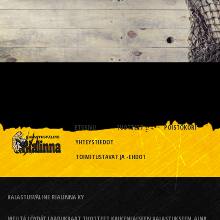
ETUSIVU
TUOTTEET
POISTOKORI
YHTEYSTIEDOT
TOIMITUSTAVAT JA -EHDOT
KALASTUSVÄLINE RIALINNA KY
MEILTÄ LÖYDÄT LAADUKKAAT TUOTTEET KAIKENLAISEEN KALASTUKSEEN, AINA