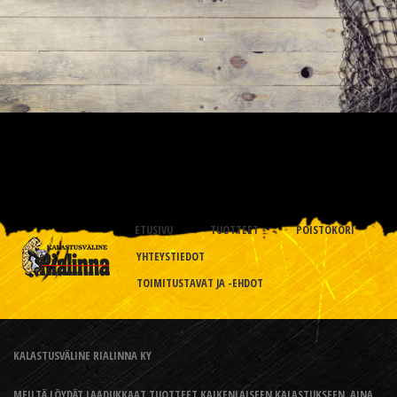
ETUSIVU
TUOTTEET
POISTOKORI
YHTEYSTIEDOT
TOIMITUSTAVAT JA -EHDOT
KALASTUSVÄLINE RIALINNA KY
MEILTÄ LÖYDÄT LAADUKKAAT TUOTTEET KAIKENLAISEEN KALASTUKSEEN, AINA