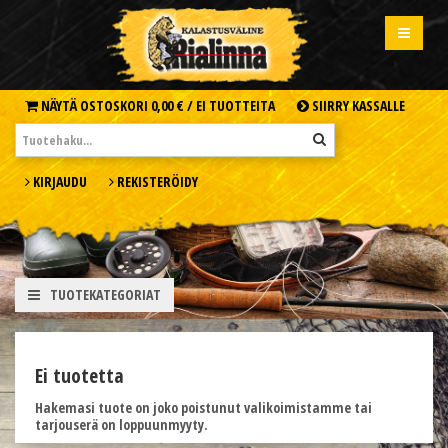
NÄYTÄ OSTOSKORI
0,00 € /
EI TUOTTEITA
SIIRRY KASSALLE
KIRJAUDU
REKISTERÖIDY
TUOTEKATEGORIAT
Ei tuotetta
Hakemasi tuote on joko poistunut valikoimistamme tai
tarjouserä on loppuunmyyty.