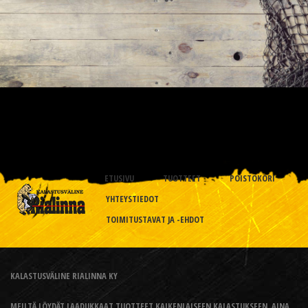
ETUSIVU
TUOTTEET
POISTOKORI
YHTEYSTIEDOT
TOIMITUSTAVAT JA -EHDOT
KALASTUSVÄLINE RIALINNA KY
MEILTÄ LÖYDÄT LAADUKKAAT TUOTTEET KAIKENLAISEEN KALASTUKSEEN, AINA