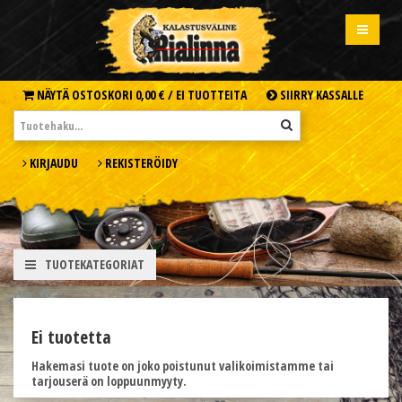
NÄYTÄ OSTOSKORI
0,00 € /
EI TUOTTEITA
SIIRRY KASSALLE
KIRJAUDU
REKISTERÖIDY
TUOTEKATEGORIAT
Ei tuotetta
Hakemasi tuote on joko poistunut valikoimistamme tai
tarjouserä on loppuunmyyty.